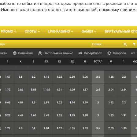
ыбрать те события в игре, которые представлены в росписи и в ито
Именно такая ставка и станет в итоге выгодной, поскольку приним