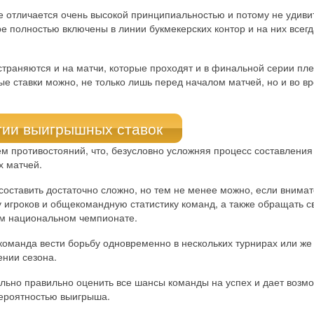
 отличается очень высокой принципиальностью и потому не удиви
е полностью включены в линии букмекерских контор и на них всегд
страняются и на матчи, которые проходят и в финальной серии п
ые ставки можно, не только лишь перед началом матчей, но и во в
гии выигрышных ставок
м противостояний, что, безусловно усложняя процесс составления
х матчей.
составить достаточно сложно, но тем не менее можно, если внимат
 игроков и общекомандную статистику команд, а также обращать с
оем национальном чемпионате.
команда вести борьбу одновременно в нескольких турнирах или же
ении сезона.
льно правильно оценить все шансы команды на успех и дает возм
вероятностью выигрыша.