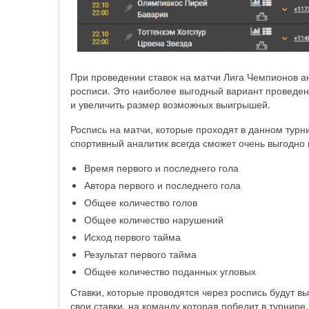
При проведении ставок на матчи Лига Чемпионов а
росписи. Это наиболее выгодный вариант проведен
и увеличить размер возможных выигрышей.
Роспись на матчи, которые проходят в данном турн
спортивный аналитик всегда сможет очень выгодно п
Время первого и последнего гола
Автора первого и последнего гола
Общее количество голов
Общее количество нарушений
Исход первого тайма
Результат первого тайма
Общее количество поданных угловых
Ставки, которые проводятся через роспись будут в
свои ставки, на команду которая победит в турнире.