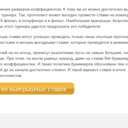
зрения размеров коэффициентов. К тому же их можно достаточно в
турнира. Так, прогнозист может выгодно провести ставки на коман
 1/4 финал, в полуфинал и в финал. Наибольшие выигрыши, безусло
а этого турнира удастся предсказать его победителя.
ные ставки могут успешно проводить только лишь опытные прогноз
остыми и весьма выгодными ставки, которые проводятся в режиме 
чей на их исход, принесут аналитикам пусть не самые большие, н
. При этом, на матчи равных команд, даже на ставки live букмеке
по коэффициентам. И такая политика букмекеров обоснована тем ч
 до их начала достаточно сложно. И такой вариант ставок в итоге
огнозистов.
гии выигрышных ставок