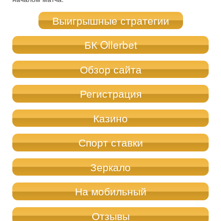
Выигрышные стратегии
БК Ollerbet
Обзор сайта
Регистрация
Казино
Спорт ставки
Зеркало
На мобильный
Отзывы