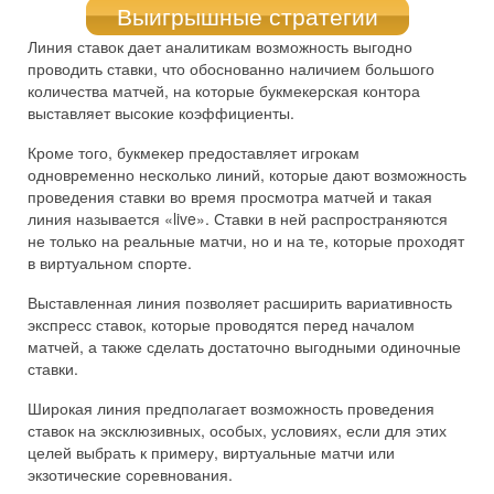
Выигрышные стратегии
Линия ставок дает аналитикам возможность выгодно
проводить ставки, что обоснованно наличием большого
количества матчей, на которые букмекерская контора
выставляет высокие коэффициенты.
Кроме того, букмекер предоставляет игрокам
одновременно несколько линий, которые дают возможность
проведения ставки во время просмотра матчей и такая
линия называется «live». Ставки в ней распространяются
не только на реальные матчи, но и на те, которые проходят
в виртуальном спорте.
Выставленная линия позволяет расширить вариативность
экспресс ставок, которые проводятся перед началом
матчей, а также сделать достаточно выгодными одиночные
ставки.
Широкая линия предполагает возможность проведения
ставок на эксклюзивных, особых, условиях, если для этих
целей выбрать к примеру, виртуальные матчи или
экзотические соревнования.