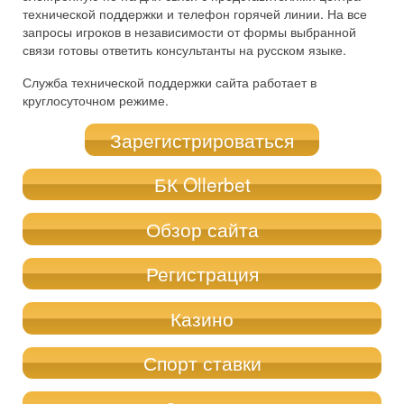
технической поддержки и телефон горячей линии. На все
запросы игроков в независимости от формы выбранной
связи готовы ответить консультанты на русском языке.
Служба технической поддержки сайта работает в
круглосуточном режиме.
Зарегистрироваться
БК Ollerbet
Обзор сайта
Регистрация
Казино
Спорт ставки